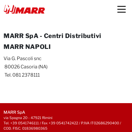
Dove Siamo
MARR SpA - Centri Distributivi
MARR NAPOLI
Via G. Pascoli snc
80026 Casoria (NA)
Tel. 081 2378111
MARR SpA
via Spagna 20 - 47921 Rimini
Tel. +39 0541746111 / Fax +39 0541742422 / P.IVA IT02686290400 /
COD. FISC. 01836980365