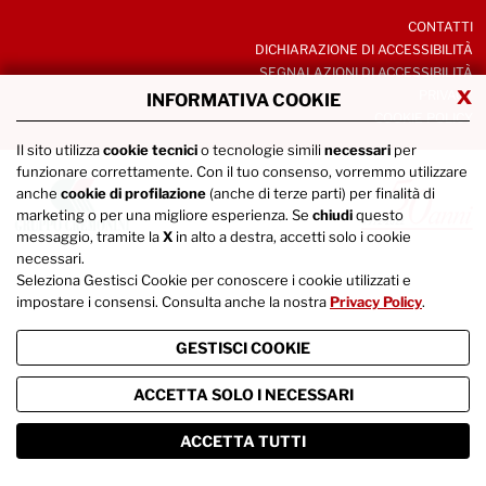
CONTATTI
DICHIARAZIONE DI ACCESSIBILITÀ
SEGNALAZIONI DI ACCESSIBILITÀ
x
PRIVACY
INFORMATIVA COOKIE
COOKIE POLICY
Il sito utilizza
cookie tecnici
o tecnologie simili
necessari
per
funzionare correttamente. Con il tuo consenso, vorremmo utilizzare
anche
cookie di profilazione
(anche di terze parti) per finalità di
marketing o per una migliore esperienza. Se
chiudi
questo
messaggio, tramite la
X
in alto a destra, accetti solo i cookie
necessari.
Seleziona Gestisci Cookie per conoscere i cookie utilizzati e
impostare i consensi. Consulta anche la nostra
Privacy Policy
.
GESTISCI COOKIE
ACCETTA SOLO I NECESSARI
ACCETTA TUTTI