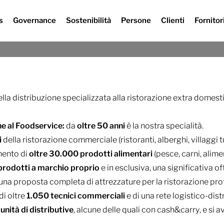
s
Governance
Sostenibilità
Persone
Clienti
Fornitor
Il Gruppo
ella distribuzione specializzata alla ristorazione extra domest
one al Foodservice:
da
oltre
50 anni
è la nostra specialità.
i
della ristorazione commerciale (ristoranti, alberghi, villaggi tu
mento di
oltre 30.000 prodotti alimentari
(pesce, carni, alime
prodotti a marchio proprio
e in esclusiva, una significativa of
 una proposta completa di attrezzature per la ristorazione prof
i oltre
1.050 tecnici commerciali
e di una rete logistico-dist
unità di distributive
, alcune delle quali con
cash&carry
, e si 