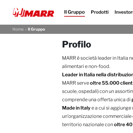
Il Gruppo
Prodotti
Investor
-
Home
Il Gruppo
Profilo
MARR è società leader in Italia n
alimentari e non-food.
Leader in Italia nella distribuzi
MARR serve
oltre
55.000 client
scuole, ospedali) con un assorti
comprende una offerta unica di
Made in Italy
e a cui si aggiunge
un'organizzazione commerciale d
territorio nazionale con
oltre 40 