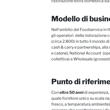
ristorazione extra domestica sia 
Modello di busin
Nell'ambito del Foodservice in It
gli operatori della ristorazione 
(circa 2.800) in tutto il mondo di
cash & carry e partnerships, alla 
e catene),
National Account
(oper
collettiva) e
Wholesale
(grossisti
Punto di riferime
Con
oltre
50 anni
di esperienza,
quale fornitore unico su scala n
fresco, a temperatura ambiente), 