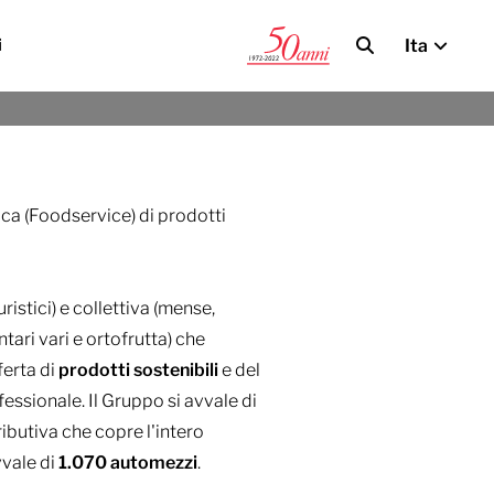
Ita
i
ica (Foodservice) di prodotti
ristici) e collettiva (mense,
ntari vari e ortofrutta) che
ferta di
prodotti
sostenibili
e del
essionale. Il Gruppo si avvale di
ributiva che copre l'intero
avvale di
1.070
automezzi
.