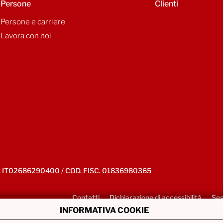
Persone
Clienti
Persone e carriere
Lavora con noi
IVA IT02686290400 / COD. FISC. 01836980365
Contatti
Dichiarazione di accessibilità
Seg
INFORMATIVA COOKIE