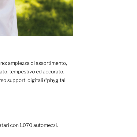
ono: ampiezza di assortimento,
zato, tempestivo ed accurato,
o supporti digitali (“phygital
atari con 1.070 automezzi.