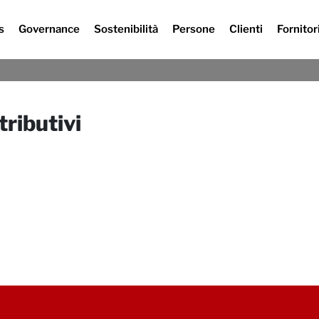
s
Governance
Sostenibilità
Persone
Clienti
Fornitor
Dove Siamo
ributivi