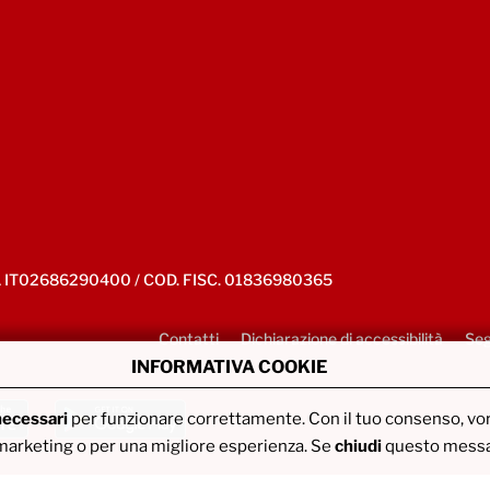
IVA IT02686290400 / COD. FISC. 01836980365
Contatti
Dichiarazione di accessibilità
Seg
INFORMATIVA COOKIE
necessari
per funzionare correttamente. Con il tuo consenso, v
di marketing o per una migliore esperienza. Se
chiudi
questo messag