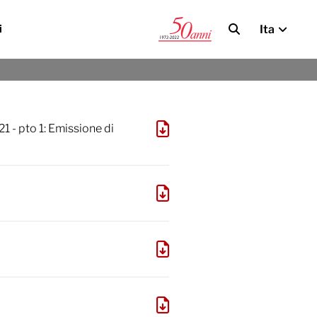
Ita
i
a
1 - pto 1: Emissione di