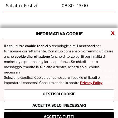
Sabato e Festivi
08.30 - 13.00
x
INFORMATIVA COOKIE
Il sito utilizza
cookie tecnici
o tecnologie simili
necessari
per
MARR SpA
funzionare correttamente. Con il tuo consenso, vorremmo utilizzare
via Spagna 20 - 47921 Rimini
anche
cookie di profilazione
(anche di terze parti) per finalità di
Tel. +39 0541746111 / Fax +39 0541742422 / P.IVA IT02686290400 /
COD. FISC. 01836980365
marketing o per una migliore esperienza. Se
chiudi
questo
messaggio, tramite la
X
in alto a destra, accetti solo i cookie
CONTATTI
necessari.
DICHIARAZIONE DI ACCESSIBILITÀ
Seleziona Gestisci Cookie per conoscere i cookie utilizzati e
SEGNALAZIONI DI ACCESSIBILITÀ
impostare i consensi. Consulta anche la nostra
Privacy Policy
.
PRIVACY
COOKIE POLICY
GESTISCI COOKIE
ACCETTA SOLO I NECESSARI
ACCETTA TUTTI