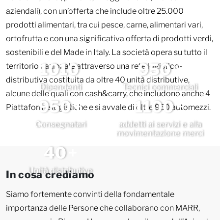
aziendali), con un’offerta che include oltre 25.000
prodotti alimentari, tra cui pesce, carne, alimentari vari,
ortofrutta e con una significativa offerta di prodotti verdi,
sostenibili e del Made in Italy. La società opera su tutto il
1010
950
+
territorio nazionale attraverso una rete logistico-
distributiva costituita da oltre 40 unità distributive,
Dipendenti
Tecnici
commerciali
alcune delle quali con cash&carry, che includono anche 4
950
+
1100
+
Piattaforme logistiche e si avvale di oltre 950 automezzi.
Consegnatari
addetti ai servizi
e alla
movimentazione
merci
40
+
Unità
distributive
In cosa crediamo
Siamo fortemente convinti della fondamentale
importanza delle Persone che collaborano con MARR,