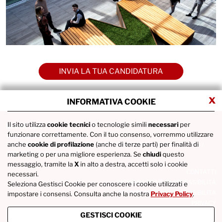
INVIA LA TUA CANDIDATURA
x
INFORMATIVA COOKIE
Il sito utilizza
cookie tecnici
o tecnologie simili
necessari
per
MARR SpA
funzionare correttamente. Con il tuo consenso, vorremmo utilizzare
via Spagna 20 - 47921 Rimini
anche
cookie di profilazione
(anche di terze parti) per finalità di
Tel. +39 0541746111 / Fax +39 0541742422 / P.IVA IT02686290400 /
COD. FISC. 01836980365
marketing o per una migliore esperienza. Se
chiudi
questo
messaggio, tramite la
X
in alto a destra, accetti solo i cookie
CONTATTI
necessari.
DICHIARAZIONE DI ACCESSIBILITÀ
Seleziona Gestisci Cookie per conoscere i cookie utilizzati e
SEGNALAZIONI DI ACCESSIBILITÀ
impostare i consensi. Consulta anche la nostra
Privacy Policy
.
PRIVACY
COOKIE POLICY
GESTISCI COOKIE