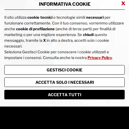
x
INFORMATIVA COOKIE
Il sito utilizza
cookie tecnici
o tecnologie simili
necessari
per
funzionare correttamente. Con il tuo consenso, vorremmo utilizzare
anche
cookie di profilazione
(anche di terze parti) per finalità di
marketing o per una migliore esperienza. Se
chiudi
questo
messaggio, tramite la
X
in alto a destra, accetti solo i cookie
necessari.
Seleziona Gestisci Cookie per conoscere i cookie utilizzati e
impostare i consensi. Consulta anche la nostra
Privacy Policy
.
Scopri
i nostri prodotti
GESTISCI COOKIE
Oltre 30.000 referenze in unica consegna
e da un
ACCETTA SOLO I NECESSARI
unico fornitore
ACCETTA TUTTI