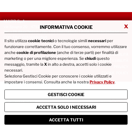
MARR SpA
x
via Spagna 20 - 47921 Rimini
INFORMATIVA COOKIE
Tel. +39 0541746111 / Fax +39 0541742422 / P.IVA IT02686290400 /
COD. FISC. 01836980365
Il sito utilizza
cookie tecnici
o tecnologie simili
necessari
per
funzionare correttamente. Con il tuo consenso, vorremmo utilizzare
CONTATTI
anche
cookie di profilazione
(anche di terze parti) per finalità di
DICHIARAZIONE DI ACCESSIBILITÀ
marketing o per una migliore esperienza. Se
chiudi
questo
SEGNALAZIONI DI ACCESSIBILITÀ
messaggio, tramite la
X
in alto a destra, accetti solo i cookie
PRIVACY
necessari.
COOKIE POLICY
Seleziona Gestisci Cookie per conoscere i cookie utilizzati e
impostare i consensi. Consulta anche la nostra
Privacy Policy
.
GESTISCI COOKIE
ACCETTA SOLO I NECESSARI
ACCETTA TUTTI