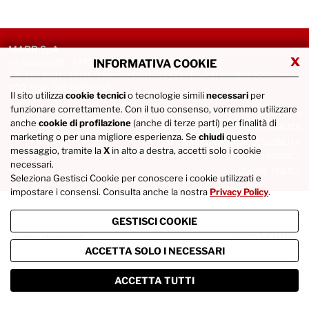
MARR SpA
x
via Spagna 20 - 47921 Rimini
INFORMATIVA COOKIE
Tel. +39 0541746111 / Fax +39 0541742422 / P.IVA IT02686290400 /
COD. FISC. 01836980365
Il sito utilizza
cookie tecnici
o tecnologie simili
necessari
per
funzionare correttamente. Con il tuo consenso, vorremmo utilizzare
CONTATTI
anche
cookie di profilazione
(anche di terze parti) per finalità di
DICHIARAZIONE DI ACCESSIBILITÀ
marketing o per una migliore esperienza. Se
chiudi
questo
SEGNALAZIONI DI ACCESSIBILITÀ
messaggio, tramite la
X
in alto a destra, accetti solo i cookie
PRIVACY
necessari.
COOKIE POLICY
Seleziona Gestisci Cookie per conoscere i cookie utilizzati e
impostare i consensi. Consulta anche la nostra
Privacy Policy
.
GESTISCI COOKIE
ACCETTA SOLO I NECESSARI
ACCETTA TUTTI