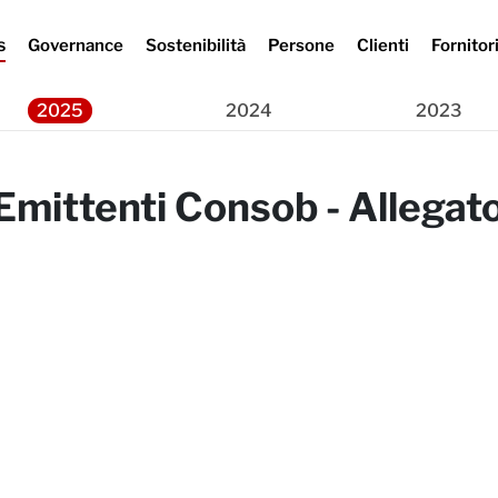
s
Governance
Sostenibilità
Persone
Clienti
Fornitor
Press Release
ti Consob - Allegato 3F – aprile 2025
2025
2024
2023
mittenti Consob - Allegato 