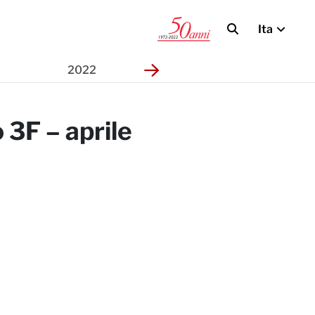
Ita
i
2022
2021
2
3F – aprile