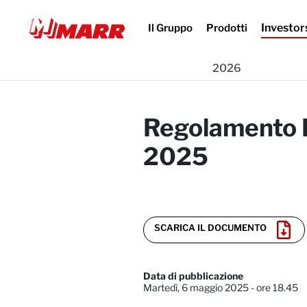
Investor
Il Gruppo
Prodotti
-
-
-
-
Home
Investors
Press Release
2025
2026
Regolamento Emitten
Regolamento E
2025
SCARICA IL DOCUMENTO
Data di pubblicazione
Martedì, 6 maggio 2025 - ore 18.45