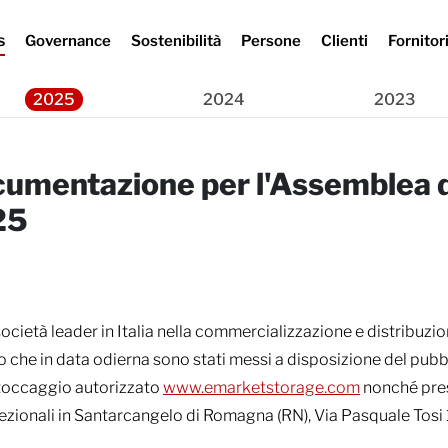
s
Governance
Sostenibilità
Persone
Clienti
Fornitor
Press Release
ntazione per l'Assemblea degli Azionisti del 28 aprile 2025
2025
2024
2023
cumentazione per l'Assemblea d
25
cietà leader in Italia nella commercializzazione e distribuzio
 che in data odierna sono stati messi a disposizione del pubbli
i stoccaggio autorizzato
www.emarketstorage.com
nonché press
irezionali in Santarcangelo di Romagna (RN), Via Pasquale Tosi