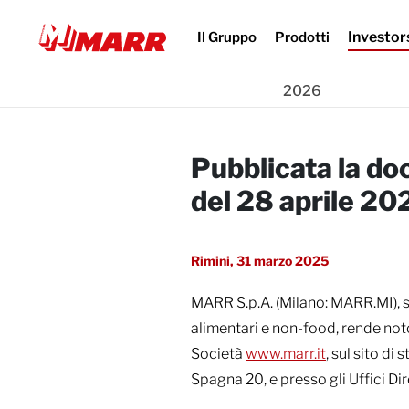
Investor
Il Gruppo
Prodotti
-
-
-
-
Home
Investors
Press Release
2025
2026
Pubblicata la docume
Pubblicata la do
del 28 aprile 20
Rimini, 31 marzo 2025
MARR S.p.A. (Milano: MARR.MI), so
alimentari e non-food, rende noto
Società
www.marr.it
, sul sito d
Spagna 20, e presso gli Uffici D