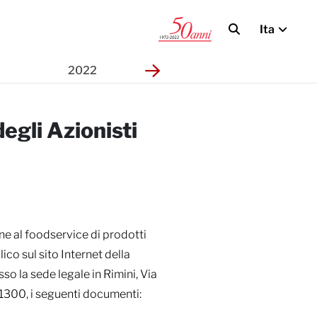
Ita
i
2022
2021
2
egli Azionisti
ne al foodservice di prodotti
co sul sito Internet della
o la sede legale in Rimini, Via
 1300, i seguenti documenti: