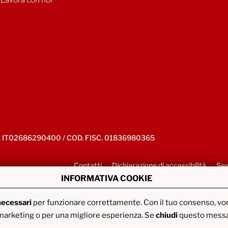
IVA IT02686290400 / COD. FISC. 01836980365
Contatti
Dichiarazione di accessibilità
Seg
INFORMATIVA COOKIE
necessari
per funzionare correttamente. Con il tuo consenso, v
di marketing o per una migliore esperienza. Se
chiudi
questo messag