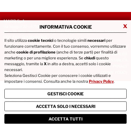
MARR SpA
x
via Spagna 20 - 47921 Rimini
INFORMATIVA COOKIE
Tel. +39 0541746111 / Fax +39 0541742422 / P.IVA IT02686290400 /
COD. FISC. 01836980365
Il sito utilizza
cookie tecnici
o tecnologie simili
necessari
per
funzionare correttamente. Con il tuo consenso, vorremmo utilizzare
CONTATTI
anche
cookie di profilazione
(anche di terze parti) per finalità di
DICHIARAZIONE DI ACCESSIBILITÀ
marketing o per una migliore esperienza. Se
chiudi
questo
SEGNALAZIONI DI ACCESSIBILITÀ
messaggio, tramite la
X
in alto a destra, accetti solo i cookie
PRIVACY
necessari.
COOKIE POLICY
Seleziona Gestisci Cookie per conoscere i cookie utilizzati e
impostare i consensi. Consulta anche la nostra
Privacy Policy
.
GESTISCI COOKIE
ACCETTA SOLO I NECESSARI
ACCETTA TUTTI