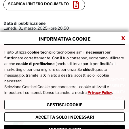
SCARICA L'INTERO DOCUMENTO
Data di pubblicazione
Lunedì, 31 marzo, 2025 - ore 20,50
x
INFORMATIVA COOKIE
Il sito utilizza
cookie tecnici
o tecnologie simili
necessari
per
MARR SpA
funzionare correttamente. Con il tuo consenso, vorremmo utilizzare
via Spagna 20 - 47921 Rimini
anche
cookie di profilazione
(anche di terze parti) per finalità di
Tel. +39 0541746111 / Fax +39 0541742422 / P.IVA IT02686290400 /
COD. FISC. 01836980365
marketing o per una migliore esperienza. Se
chiudi
questo
messaggio, tramite la
X
in alto a destra, accetti solo i cookie
CONTATTI
necessari.
DICHIARAZIONE DI ACCESSIBILITÀ
Seleziona Gestisci Cookie per conoscere i cookie utilizzati e
SEGNALAZIONI DI ACCESSIBILITÀ
impostare i consensi. Consulta anche la nostra
Privacy Policy
.
PRIVACY
COOKIE POLICY
GESTISCI COOKIE
ACCETTA SOLO I NECESSARI